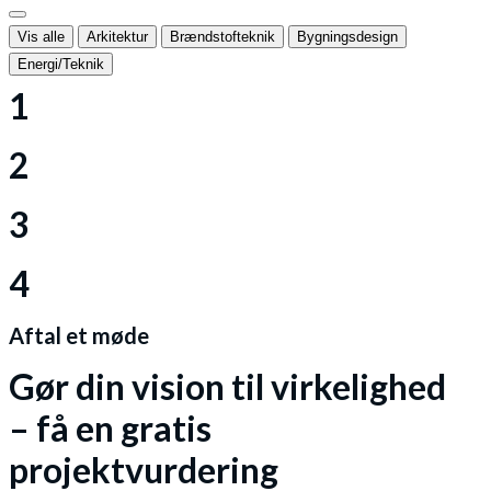
Vis alle
Arkitektur
Brændstofteknik
Bygningsdesign
Energi/Teknik
1
2
3
4
Aftal et møde
Gør din vision til virkelighed
– få en gratis
projektvurdering